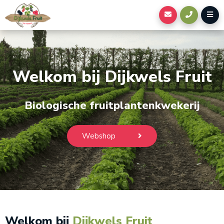
Welkom bij Dijkwels Fruit
Biologische fruitplantenkwekerij
Webshop
Welkom bij
Dijkwels Fruit